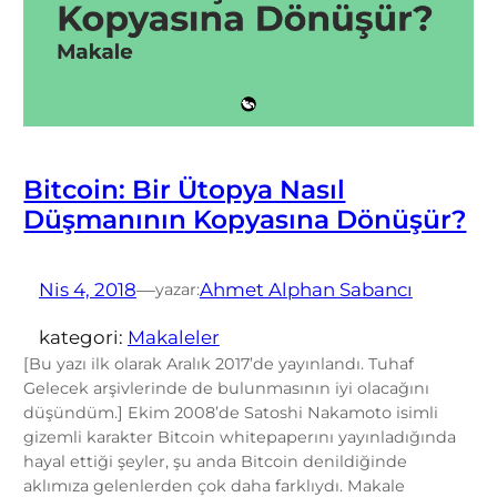
Bitcoin: Bir Ütopya Nasıl
Düşmanının Kopyasına Dönüşür?
Nis 4, 2018
—
Ahmet Alphan Sabancı
yazar:
kategori:
Makaleler
[Bu yazı ilk olarak Aralık 2017’de yayınlandı. Tuhaf
Gelecek arşivlerinde de bulunmasının iyi olacağını
düşündüm.] Ekim 2008’de Satoshi Nakamoto isimli
gizemli karakter Bitcoin whitepaperını yayınladığında
hayal ettiği şeyler, şu anda Bitcoin denildiğinde
aklımıza gelenlerden çok daha farklıydı. Makale