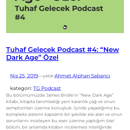
Tuhaf Gelecek Podcast #4: “New
Dark Age” Özel
Nis 25, 2019
—
Ahmet Alphan Sabancı
yazar:
kategori:
TG Podcast
Bu bölümümüzde James Bridle’ın “New Dark Age”
kitabı, kitapta tanımladığı yeni karanlık çağ ve onun
semptomları üzerine konuştuk. İçinde yaşadığımız bu
kompleks sistemi kapsamlı bir şekilde ele alan ve onun
sorunlarını inceleyen bu eser üzerine yaptığım özel
bölüm, bir anlamda kitabın incelemesi niteliğinde.