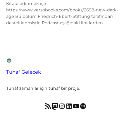
Kitabı edinmek için:
https://www.versobooks.com/books/2698-new-dark-
age Bu bölüm Friedrich-Ebert-Stiftung tarafından
desteklenmiştir. Podcast aşağıdaki linklerden…
Tuhaf Gelecek
Tuhaf zamanlar için tuhaf bir proje.
RSS akışı
Mastodon
Instagram
LinkedIn
YouTube
Spotify