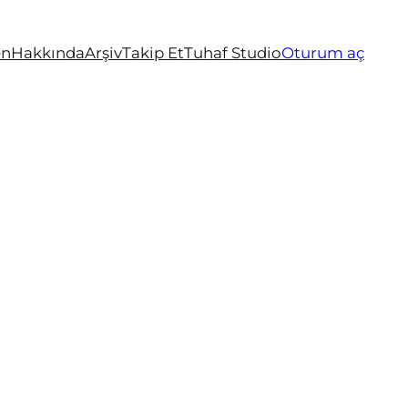
en
Hakkında
Arşiv
Takip Et
Tuhaf Studio
Oturum aç