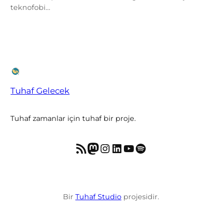
teknofobi…
Tuhaf Gelecek
Tuhaf zamanlar için tuhaf bir proje.
RSS akışı
Mastodon
Instagram
LinkedIn
YouTube
Spotify
Bir
Tuhaf Studio
projesidir.