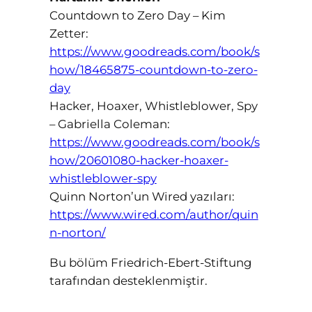
Countdown to Zero Day – Kim
Zetter:
https://www.goodreads.com/book/s
how/18465875-countdown-to-zero-
day
Hacker, Hoaxer, Whistleblower, Spy
– Gabriella Coleman:
https://www.goodreads.com/book/s
how/20601080-hacker-hoaxer-
whistleblower-spy
Quinn Norton’un Wired yazıları:
https://www.wired.com/author/quin
n-norton/
Bu bölüm Friedrich-Ebert-Stiftung
tarafından desteklenmiştir.