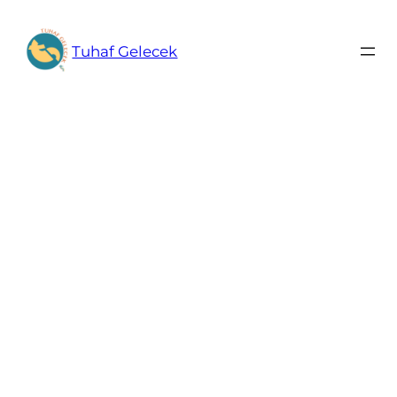
İçeriğe
geç
Tuhaf Gelecek