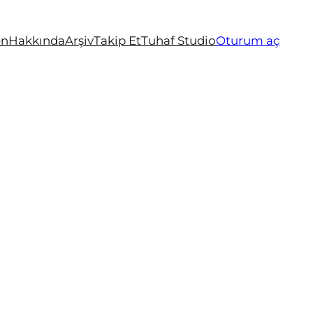
en
Hakkında
Arşiv
Takip Et
Tuhaf Studio
Oturum aç