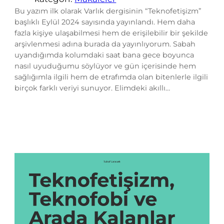
Bu yazım ilk olarak Varlık dergisinin “Teknofetişizm”
başlıklı Eylül 2024 sayısında yayınlandı. Hem daha
fazla kişiye ulaşabilmesi hem de erişilebilir bir şekilde
arşivlenmesi adına burada da yayınlıyorum. Sabah
uyandığımda kolumdaki saat bana gece boyunca
nasıl uyuduğumu söylüyor ve gün içerisinde hem
sağlığımla ilgili hem de etrafımda olan bitenlerle ilgili
birçok farklı veriyi sunuyor. Elimdeki akıllı…