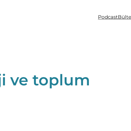
Podcast
Bült
ji ve toplum