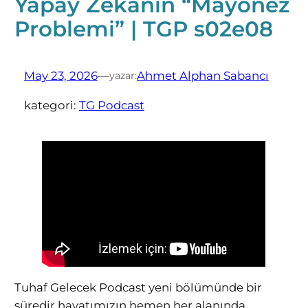
Yapay Zekânın “Mayonez
Problemi” | TGP s02e08
May 23, 2026
—
Ahmet Alphan Sabancı
yazar:
kategori:
TG Podcast
Tuhaf Gelecek Podcast yeni bölümünde bir
süredir hayatımızın hemen her alanında