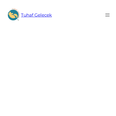
İçeriğe
geç
Tuhaf Gelecek