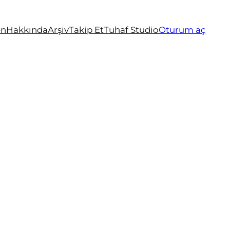
en
Hakkında
Arşiv
Takip Et
Tuhaf Studio
Oturum aç