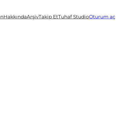
en
Hakkında
Arşiv
Takip Et
Tuhaf Studio
Oturum aç